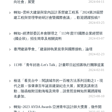
向社會」展覽
2024-04-11
轉知~雲科大建築與室內設計系營建工程系「2024第28屆營
建工程與管理學術研討會暨國際會議」，歡迎踴躍投稿!!
2024-03-25
轉知~經濟部委託本會辦理之「113年度ITI國際企業經營班
(國企班)」招生簡章及相關資料
2024-03-07
臺灣建築學會_「建築師執業規章與國際接軌」論壇
2024-02-23
113年「青年好政-Let's Talk」計畫即日起招募執行團隊提案
2024-02-01
檢送「看見台中：閱讀城市的一百種方法系列活動之1－現
代之眼－張肇康百年誕辰建築紀念大展」展覽及講座活
動，隨函檢附活動海報及簡章，請查照並轉知所屬踴躍報
名參加。
2023-08-10
轉知~2023 AYDA Awards 亞洲青年設計師大獎賽，徵件開
2023-05-03