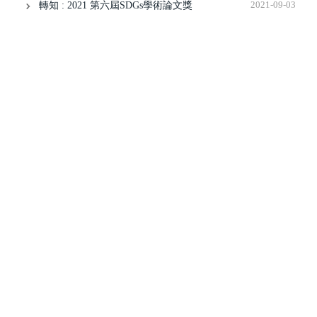
轉知 : 2021 第六屆SDGs學術論文獎
2021-09-03
轉知 : 有關達永建設徵才一案_邀請貴系同學及校友來參加
2021-08-30
轉知 : 高雄_赫斯興業建設公司_徵才訊息
2021-08-30
轉知 : 【Light Work瑞光創新育成中心】不動產創新競賽邀
請函
2021-08-24
轉知 : 2021創新創業競賽
2021-08-24
轉知~徵才~王瑞民建築師事務所
2021-08-05
轉知 : 2021國土測繪圖資GIS競賽
2021-07-19
轉知 : 久舜營造徵才
2021-07-19
轉知 : 龍巖招募短期工讀生
2021-07-19
轉知 : 【新一代設計產學合作】敬邀貴校師生參與2021-