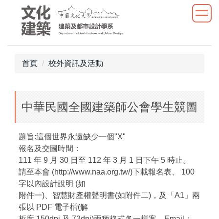
跳
到
主
要
內
首頁
校外資訊及活動
容
區
中華民國全國建築師公會學生競圖
題旨:這個世界永遠缺少一個"X"
報名及交圖時間：
111 年 9 月 30 日至 112 年 3 月 1 日下午 5 時止。
請至本會 (http://www.naa.org.tw/)下載報名表、 100
字以內設計說明 (如
附件一)、智慧財產權聲明書(如附件二)，及「A1」兩
張以 PDF 電子檔(解
析度 150dpi 及 72dpi)兩種格式各一檔案，Email：