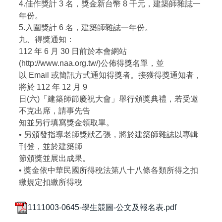
4.佳作獎計 3 名，獎金新台幣 8 千元，建築師雜誌一
年份。
5.入圍獎計 6 名，建築師雜誌一年份。
九、得獎通知：
112 年 6 月 30 日前於本會網站
(http://www.naa.org.tw/)公佈得獎名單，並
以 Email 或簡訊方式通知得獎者。接獲得獎通知者，
將於 112 年 12 月 9
日(六)「建築師節慶祝大會」舉行頒獎典禮，若受邀
不克出席，請事先告
知並另行填寫獎金領取單。
• 另頒發指導老師獎狀乙張，將於建築師雜誌以專輯
刊登，並於建築師
節頒獎並展出成果。
• 獎金依中華民國所得稅法第八十八條各類所得之扣
繳規定扣繳所得稅
1111003-0645-學生競圖-公文及報名表.pdf