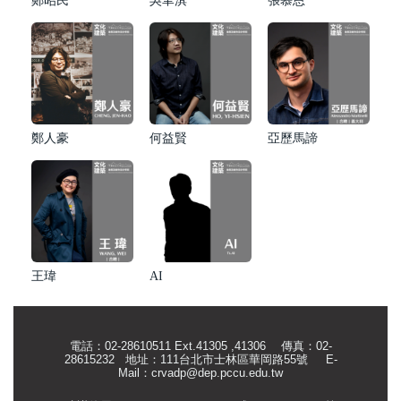
鄭昭民
吳聿淇
張慕恩
鄭人豪
何益賢
亞歷馬諦
王瑋
AI
電話：02-28610511 Ext.41305 ,41306 傳真：02-
28615232 地址：111台北市士林區華岡路55號
E-
Mail：
crvadp@dep.pccu.edu.tw