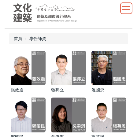
跳
到
主
要
內
首頁
專任師資
容
區
張效通
張邦立
溫國忠