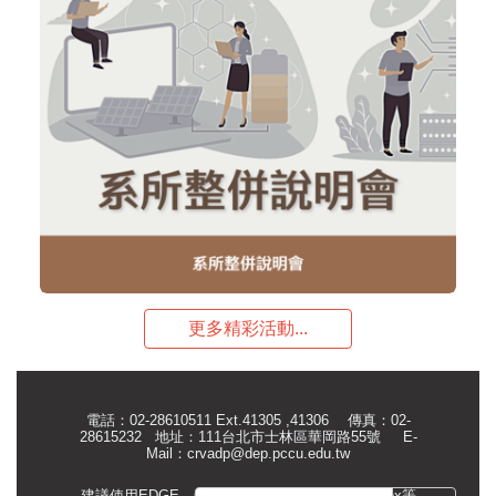
更多精彩活動...
電話：02-28610511 Ext.41305 ,41306 傳真：02-
28615232 地址：111台北市士林區華岡路55號
E-
Mail：
crvadp@dep.pccu.edu.tw
建議使用EDGE、Google Chrome或Mozilla Firefox等