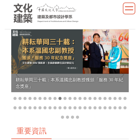
跳
到
主
要
內
容
區
所
耕耘華岡三十載：本系溫國忠副教授獲頒「服務 30 年紀
文
念獎座」
築
重要資訊