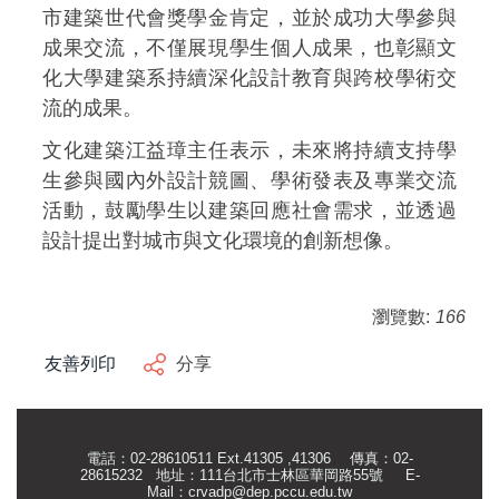
市建築世代會獎學金肯定，並於成功大學參與
成果交流，不僅展現學生個人成果，也彰顯文
化大學建築系持續深化設計教育與跨校學術交
流的成果。
文化建築江益璋主任表示，未來將持續支持學
生參與國內外設計競圖、學術發表及專業交流
活動，鼓勵學生以建築回應社會需求，並透過
設計提出對城市與文化環境的創新想像。
瀏覽數:
166
友善列印
分享
電話：02-28610511 Ext.41305 ,41306 傳真：02-
28615232 地址：111台北市士林區華岡路55號
E-
Mail：
crvadp@dep.pccu.edu.tw