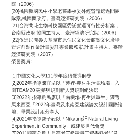
院（2006）
[20]桃園縣國民中小學老舊學校委外經營甄選過問團
隊案,桃園縣政府。臺灣經濟研究院（2006）
[21]台灣蘭花生物科技園區委託營運可行性分析案，
台南縣政府,協同主持人。臺灣經濟研究院（2006）
[22]促進民間參與基隆市原住民文化會館暨文化廣場
營運前製作業計畫委託專業服務案,計畫主持人。臺灣
經濟研究院（2007）
榮譽獎賞:
--
[1]中國文化大學111學年度績優導師獎
[2]2022年指導陳宜呈以「苑裡-農村生活實驗場」入
圍TEAM20 建築與規劃新人獎規劃組決選
[3]2022年指導劉民彥以「南機場-再生與重生」獲選
馬來西亞「2022年臺灣及東南亞建築論文設計國際論
壇」畢業設計組分享人
[4]2021年指導曾子毅以「Nikaurip Natural Living
Experiment in Community」或建築世代會獎
[5]2011國家公務人員高考三級建築工程學科考試及