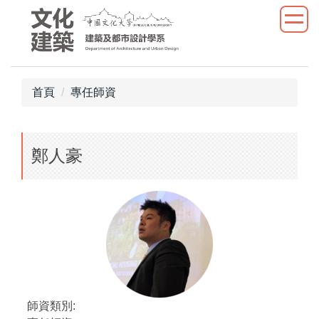
跳
到
主
要
內
首頁
專任師資
容
區
鄭人豪
師資類別: