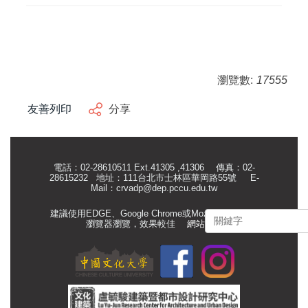
瀏覽數:
17555
友善列印
分享
電話：02-28610511 Ext.41305 ,41306 傳真：02-
28615232 地址：111台北市士林區華岡路55號
E-
Mail：
crvadp@dep.pccu.edu.tw
建議使用EDGE、Google Chrome或Mozilla Firefox等
瀏覽器瀏覽，效果較佳
網站管理