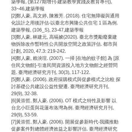
築學報, (第127期增刊-建築教學實踐及教育專刊),
33~46,建築學報
[2]鄭人豪, 高文婷, 陳雅芳. (2018). 住宅無障礙與通用
化設計之用後評估-以臺北市興隆公共住宅 1 區為例.
建築學報, (106_S), 23-47,建築學報
[3]鄭人豪, 林建元, 高㬏婈(2020). 臺北市獎勵廢棄建
物拆除改作暫時性公共開放空間之政策評估. 都市與
計劃, 2020, 47.3: 219-242.
[4]鄭人豪, 賴泱瑄. (2007). 一掃 [在地的蚊子館] 為 [原
住民文物館]-引進民間資源投入地方文物館之經營問
題. 臺灣經濟研究月刊, 30(3), 117-122.
[5]鄭人豪. (2006). 政府採購模式與促參模式之比較 探
討基礎公共建設公益性變遷. 臺灣經濟研究月刊,
29(9), 32-38.
[6]黃崇哲, 鄭人豪. (2006). OT 模式之特性及影響 以
台北小巨蛋與花蓮布洛灣為例. 臺灣經濟研究月刊,
29(9), 53-59.
[7]黃崇哲, 鄭人豪. (2006). 開展促參新時代-我國推動
促參案件對總體經濟效益之影響評估. 臺灣經濟研究