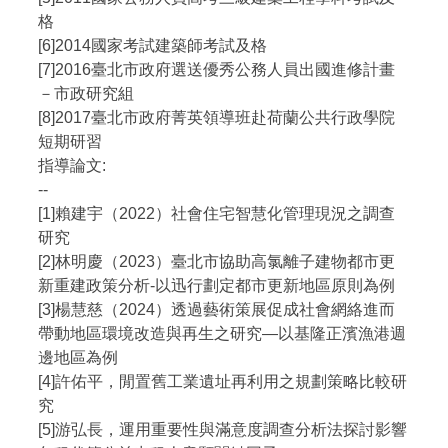
格
[6]2014國家考試建築師考試及格
[7]2016臺北市政府選送優秀公務人員出國進修計畫
－市政研究組
[8]2017臺北市政府菁英領導班赴荷蘭公共行政學院
短期研習
指導論文:
--
[1]賴建宇（2022）社會住宅智慧化管理現況之調查
研究
[2]林明慶（2023）臺北市協助高氯離子建物都市更
新重建政策分析-以迅行劃定都市更新地區原則為例
[3]楊慧慈（2024）透過藝術策展促成社會網絡進而
帶動地區環境改造與再生之研究—以基隆正濱漁港週
邊地區為例
[4]許佑平，閒置舊工業遺址再利用之規劃策略比較研
究
[5]游弘長，運用重要性與滿意度調查分析法探討影響