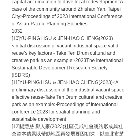
capital accumulation to drive local redevelopment:A
case of the community around Zhishan Yan, Taipei
City>Proceedings of 2023 International Conference
of Asian-Pacific Planning Societies
1032
[10]YU-PING HSU & JEN-HAO CHENG(2023)
<Initial discussion of vacant industrial space valid
reuse’s key factors - Take Ten Drum cultural and
creative park as an example>2023The International
Sustainable Development Research Society
(ISDRS)
[11]YU-PING HSU & JEN-HAO CHENG(2023)<A
preliminary discussion of the industrial vacant space
effective reuse-Take Ten Drum cultural and creative
park as an example>Proceedings of International
conference 2023 for spatial planning and
sustainable development
[12]楊慧慈 鄭人豪(2023)社區促成社會網絡形成與社
會資本積累以帶動地區再發展要因初探—以臺北市芝