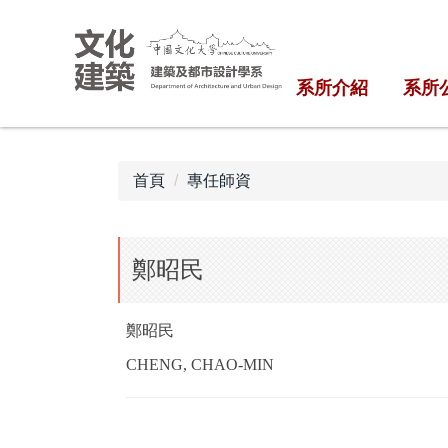
跳
到
主
系所介紹
系所
要
內
容
區
首頁
專任師資
鄭昭民
鄭昭民
CHENG, CHAO-MIN