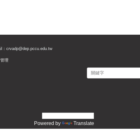
il：
crvadp@dep.pccu.edu.tw
站管理
Powered by
Translate