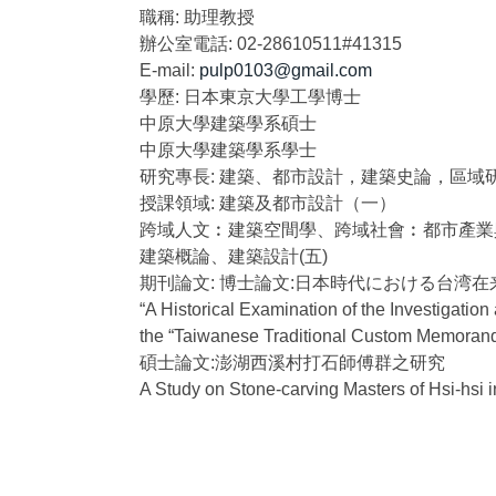
職稱:
助理教授
辦公室電話:
02-28610511#41315
E-mail:
pulp0103@gmail.com
學歷:
日本東京大學工學博士
中原大學建築學系碩士
中原大學建築學系學士
研究專長:
建築、都市設計，建築史論，區域
授課領域:
建築及都市設計（一）
跨域人文︰建築空間學、跨域社會︰都市產業
建築概論、建築設計(五)
期刊論文:
博士論文:日本時代における台湾在
“A Historical Examination of the Investigati
the “Taiwanese Traditional Custom Memoran
碩士論文:澎湖西溪村打石師傅群之研究
A Study on Stone-carving Masters of Hsi-hsi 