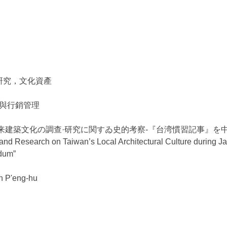
研究，文化資產
與行銷管理
来建築文化の調查·研究に関すゐ史的考察-『台湾慣習記事』を中
on and Research on Taiwan’s Local Architectural Culture during 
dum”
in P'eng-hu