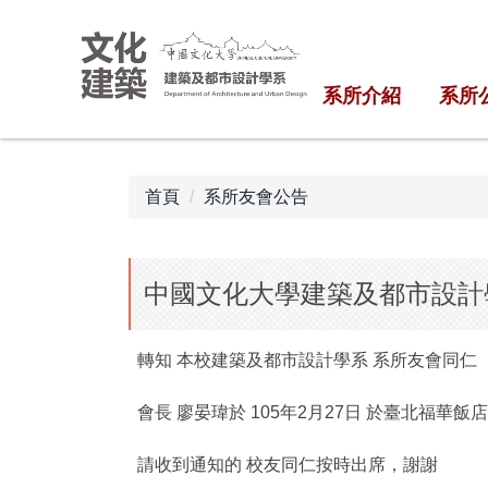
跳
到
主
系所介紹
系所
要
內
容
區
首頁
系所友會公告
中國文化大學建築及都市設計
轉知 本校建築及都市設計學系 系所友會同仁
會長 廖晏瑋於 105年2月27日 於臺北福華飯店
請收到通知的 校友同仁按時出席，謝謝