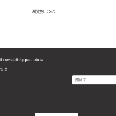
瀏覽數:
1261
il：
crvadp@dep.pccu.edu.tw
站管理