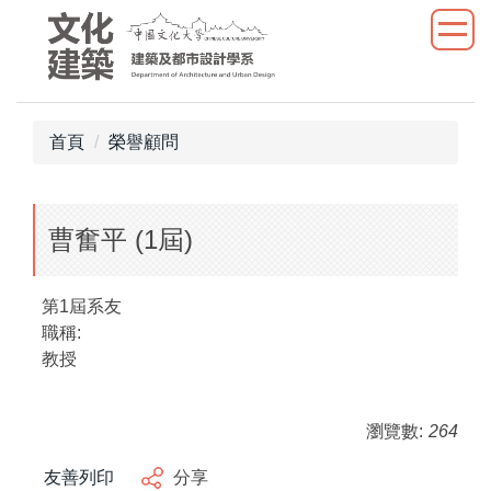
跳
到
主
要
內
首頁
榮譽顧問
容
區
曹奮平 (1屆)
第1屆系友
職稱:
教授
瀏覽數:
264
友善列印
分享