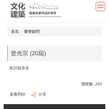
跳
到
主
要
內
首頁
榮譽顧問
容
區
曾光宗 (20屆)
第20屆系友
瀏覽數:
263
友善列印
分享