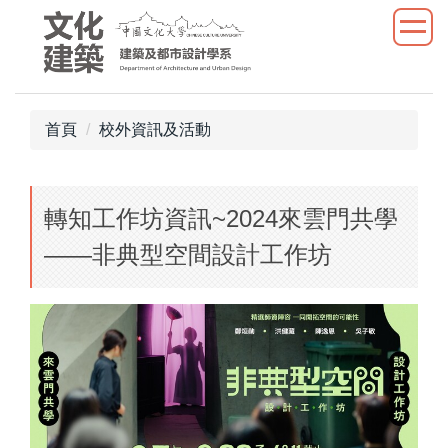
跳
到
主
要
內
首頁
校外資訊及活動
容
區
轉知工作坊資訊~2024來雲門共學
——非典型空間設計工作坊