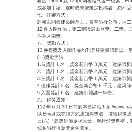
析度 150dpi 及 72dpi)兩種格式各一檔案，Email
成參加手續。逾時或未按規定投稿者，恕不受
七、評審方式：
評審以開業建築師為主，名單另行公布，採二
12 件入圍作品，第二階段選出首獎、二獎、
件為入圍獎。
八、獎勵方式：
12 件得獎及入圍作品均刊登於建築師雜誌，
(一)獎勵辦法：
1.首獎計 1 名，獎金新台幣 3 萬元，建築師
2.二獎計 1 名，獎金新台幣 2 萬元，建築師
3.三獎計 1 名，獎金新台幣 1 萬元，建築師
4.佳作獎計 3 名，獎金新台幣 8 千元，建築
5.入圍獎計 6 名，建築師雜誌一年份。
九、得獎通知：
112 年 6 月 30 日前於本會網站(http://www.
以 Email 或簡訊方式通知得獎者。接獲得獎通知者
日(六)「建築師節慶祝大會」舉行頒獎典禮，
知並另行填寫獎金領取單。