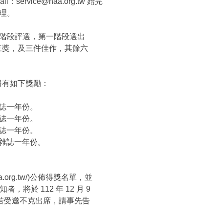
：service@naa.org.tw 始完
理。
階段評選，第一階段選出
三獎，及三件佳作，其餘六
另有如下獎勵：
雜誌一年份。
雜誌一年份。
雜誌一年份。
師雜誌一年份。
naa.org.tw/)公佈得獎名單，並
，將於 112 年 12 月 9
若受邀不克出席，請事先告