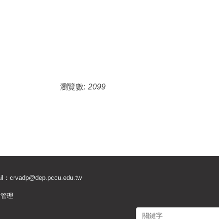
瀏覽數:
2099
il：
crvadp@dep.pccu.edu.tw
站管理