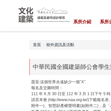
跳
到
主
系所介紹
系所
要
內
容
區
首頁
校外資訊及活動
中華民國全國建築師公會學生
題旨:這個世界永遠缺少一個"X"
報名及交圖時間：
111 年 9 月 30 日至 112 年 3 月 1 日下午 5
請至本會 (http://www.naa.org.tw/)下載報
附件一)、智慧財產權聲明書(如附件二)，及「A