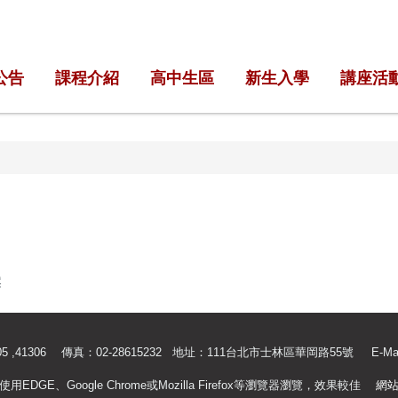
公告
課程介紹
高中生區
新生入學
講座活
案
.41305 ,41306 傳真：02-28615232 地址：111台北市士林區華岡路55號
E-Ma
使用EDGE、Google Chrome或Mozilla Firefox等瀏覽器瀏覽，效果較佳
網