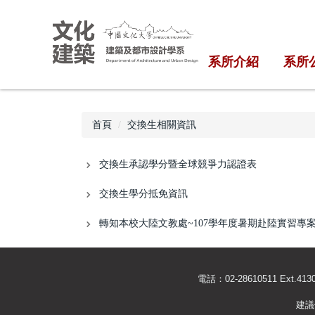
跳
到
主
系所介紹
系所
要
內
容
區
首頁
交換生相關資訊
交換生承認學分暨全球競爭力認證表
交換生學分抵免資訊
轉知本校大陸文教處~107學年度暑期赴陸實習專
電話：02-28610511 Ext
建議