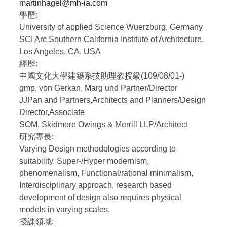
martinhagel@mh-ia.com
學歷:
University of applied Science Wuerzburg, Germany
SCI Arc Southern California Institute of Architecture,
Los Angeles, CA, USA
經歷:
中國文化大學建築系技助理教授級(109/08/01-)
gmp, von Gerkan, Marg und Partner/Director
JJPan and Partners,Architects and Planners/Design
Director,Associate
SOM, Skidmore Owings & Merrill LLP/Architect
研究專長:
Varying Design methodologies according to
suitability. Super-/Hyper modernism,
phenomenalism, Functional/rational minimalism,
Interdisciplinary approach, research based
development of design also requires physical
models in varying scales.
授課領域: