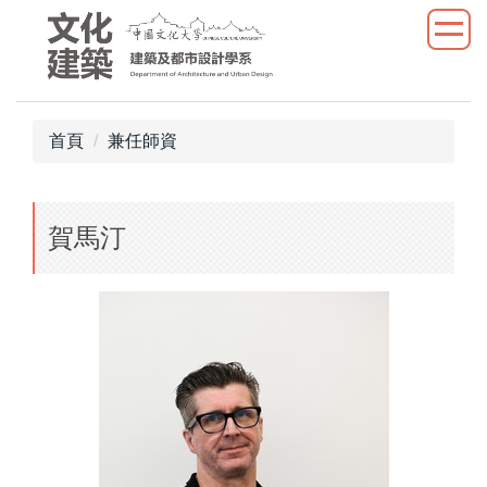
跳
到
主
要
內
首頁
兼任師資
容
區
賀馬汀