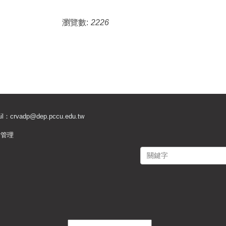
瀏覽數:
2226
il：
crvadp@dep.pccu.edu.tw
站管理