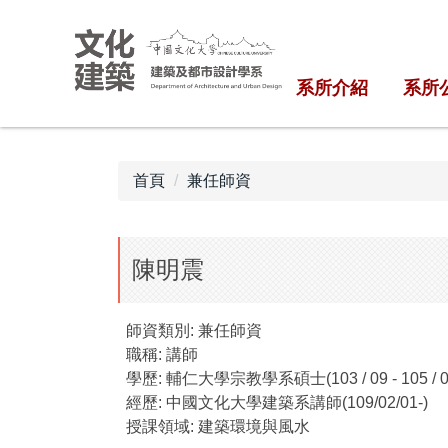
跳
到
主
系所介紹
系所
要
內
容
區
首頁
兼任師資
陳明震
師資類別:
兼任師資
職稱:
講師
學歷:
輔仁大學宗教學系碩士(103 / 09 - 105 
經歷:
中國文化大學建築系講師(109/02/01-)
授課領域:
建築環境與風水