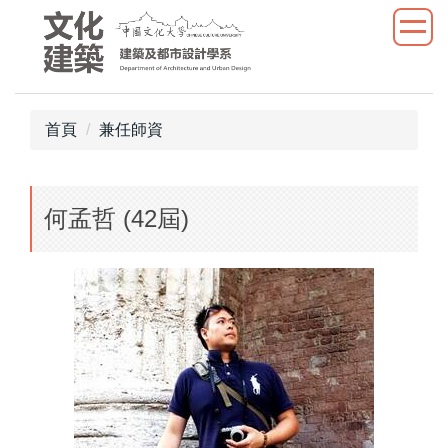
跳
到
主
要
內
首頁
兼任師資
容
區
何孟哲 (42屆)