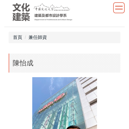
跳
到
主
要
內
首頁
兼任師資
容
區
陳怡成