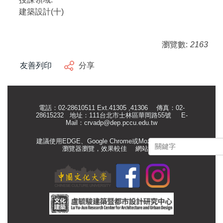
建築設計(十)
瀏覽數:
2163
友善列印
分享
電話：02-28610511 Ext.41305 ,41306 傳真：02-
28615232 地址：111台北市士林區華岡路55號
E-
Mail：
crvadp@dep.pccu.edu.tw
建議使用EDGE、Google Chrome或Mozilla Firefox等
瀏覽器瀏覽，效果較佳
網站管理