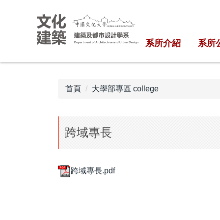
跳
到
主
系所介紹
系所
要
內
容
區
首頁
大學部專區 college
跨域專長
跨域專長.pdf