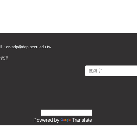
il：
crvadp@dep.pccu.edu.tw
站管理
Powered by
Translate