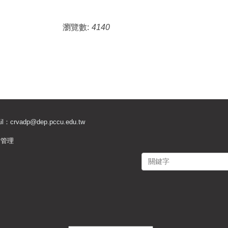
瀏覽數:
4140
il：
crvadp@dep.pccu.edu.tw
站管理