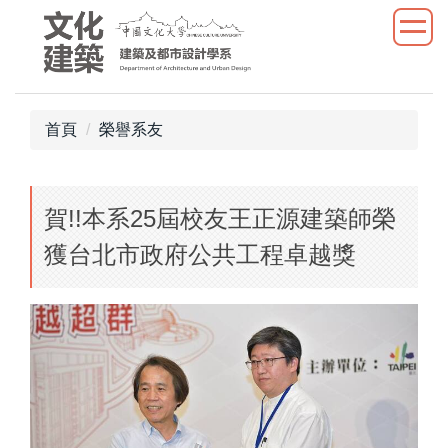
跳
到
主
要
內
首頁
榮譽系友
容
區
賀!!本系25屆校友王正源建築師榮
獲台北市政府公共工程卓越獎