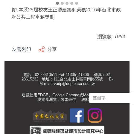
賀!!本系25屆校友王正源建築師榮獲2016年台北市政
府公共工程卓越獎!!!]
瀏覽數:
1954
友善列印
分享
電話：02-28610511 Ext.41305 ,41306 傳真：02-
28615232 地址：111台北市士林區華岡路55號
E-
Mail：
crvadp@dep.pccu.edu.tw
建議使用EDGE、Google Chrome或Mozilla Firefox等
瀏覽器瀏覽，效果較佳
網站管理