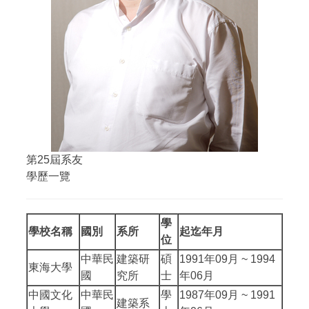
第25屆系友
學歷一覽
學
學校名稱
國別
系所
起迄年月
位
中華民
建築研
碩
1991年09月 ~ 1994
東海大學
國
究所
士
年06月
中國文化
中華民
學
1987年09月 ~ 1991
建築系