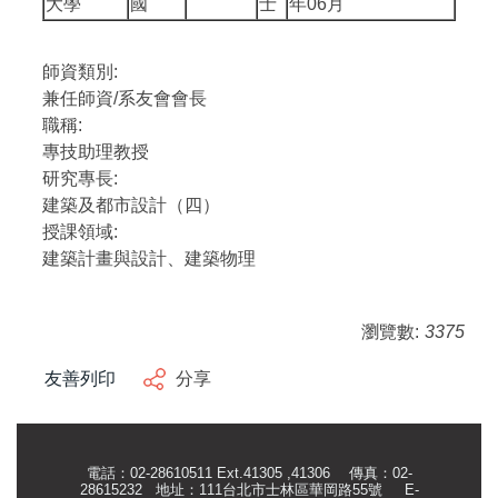
大學
國
士
年06月
師資類別:
兼任師資/系友會會長
職稱:
專技助理教授
研究專長:
建築及都市設計（四）
授課領域:
建築計畫與設計、建築物理
瀏覽數:
3375
友善列印
分享
電話：02-28610511 Ext.41305 ,41306 傳真：02-
28615232 地址：111台北市士林區華岡路55號
E-