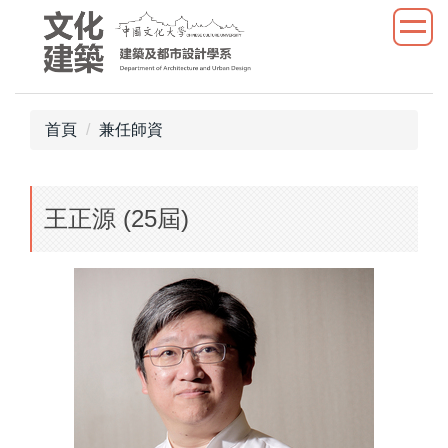
跳
到
主
要
內
首頁
兼任師資
容
區
王正源 (25屆)