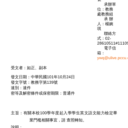
承辦單
位：教務
處教務組
承 辦
人：楊婉
琪
聯絡方
式：02-
28610511#1110
電子信
箱：
ywq@ulive.pccu.
受文者：如正、副本
發文日期：中華民國101年10月24日
發文字號：教務字第139號
速別：速件
密等及解密條件或保密期限：普通件
主旨：有關本校100學年度起入學學生英文語文能力檢定畢
業門檻相關事宜，請 查照轉知。
說明：