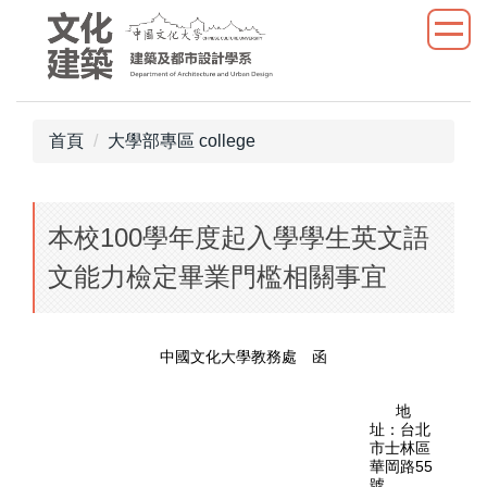
跳
到
主
要
內
首頁
大學部專區 college
容
區
本校100學年度起入學學生英文語
文能力檢定畢業門檻相關事宜
中國文化大學教務處 函
地
址：台北
市士林區
華岡路55
號