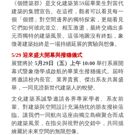
《個體築群》是文化建築第59屆畢業生對當代
建築的集體宣告。在這裡，觀者可以看見每一
個「個體」對空間邊界的獨特探索，更能看見
它們如何彼此並立、相互激盪，最終交織出多
元而獨特的建築風景。這張地圖沒有終點，象
徵著建築始終是一場持續延展的實驗與想像。
5/29 迎來盛大開幕與撥穗儀式
展覽將於
5月29日（五）上午 10:00
舉行系展開
幕式暨象徵學成啟航的畢業生撥穗儀式。屆時
將邀請校內長官、業界貴賓、傑出系友共襄盛
舉，一同見證新世代建築人的蛻變。
文化建築系誠摯邀請各界專家學者、系友前
輩、對建築與空間設計充滿熱忱的朋友撥袂蒞
臨。讓我們一同航向這座由獨立島嶼聚合而成
的建築風景，在指尖與視野的交錯中，共同描
繪屬於未來空間的無限想像。