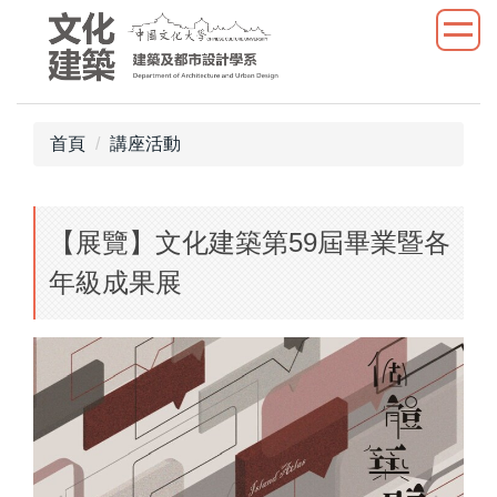
跳
到
主
要
內
首頁
講座活動
容
區
【展覽】文化建築第59屆畢業暨各
年級成果展