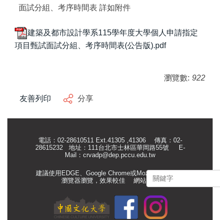
面試分組、考序時間表 詳如附件
建築及都市設計學系115學年度大學個人申請指定
項目甄試面試分組、考序時間表(公告版).pdf
瀏覽數:
922
友善列印
分享
電話：02-28610511 Ext.41305 ,41306 傳真：02-
28615232 地址：111台北市士林區華岡路55號
E-
Mail：
crvadp@dep.pccu.edu.tw
建議使用EDGE、Google Chrome或Mozilla Firefox等
瀏覽器瀏覽，效果較佳
網站管理