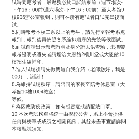
試時間應考者，最遲務必於口試結束前（週五場次-
下午16：00前/週六場次-下午16：00前）至大孝館9
樓906辦公室報到，則可在所有應試者口試完畢後面
試。
5.同時報考本校二系以上的考生，請先行至報考系處
報到，報到後再依照各系編排順序的先後等候面試。
6.面試前請出示報考證明及身分證以供查驗，未攜帶
報考證明或遺失者請逕洽大恩館2樓川堂或大恩館10
樓招生組補印。
7.進入試場後請先做簡短自我介紹（老師您好，我是
000），謝謝！
8.為維持試場秩序，請陪同的家長至陪考休息室（大
孝館10樓1004教室）
等候。
9.為因應防疫政策，如有感冒症狀請配戴口罩。
10.本次考試榜單將統一由學校公告，系上不會提供
任何與榜單或成績之相關資訊，其餘未盡事宜請詳閱
本校甄試須知。