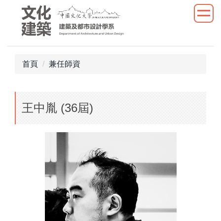
跳
到
主
要
內
首頁
兼任師資
容
區
王中胤 (36屆)