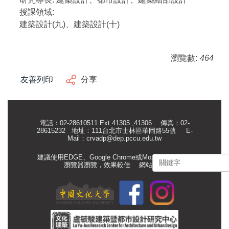
授課領域:
建築設計(九)、建築設計(十)
瀏覽數:
464
友善列印
分享
電話：02-28610511 Ext.41305 ,41306 傳真：02-
28615232 地址：111台北市士林區華岡路55號
E-
Mail：
crvadp@dep.pccu.edu.tw
建議使用EDGE、Google Chrome或Mozilla Firefox等
瀏覽器瀏覽，效果較佳
網站管理