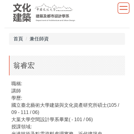
跳
到
主
要
內
首頁
兼任師資
容
區
翁睿宏
職稱:
講師
學歷:
國立臺北藝術大學建築與文化資產研究所碩士(105 /
09 - 111 / 06)
大葉大學空間設計學系畢業( - 101 / 06)
授課領域:
光達技術及點雲資料處理實務、近代建築史