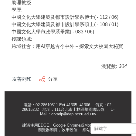
助理教授
學歷:
中國文化大學建築及都市設計學系博士( - 112 / 06)
中國文化大學建築及都市設計學系碩士( - 108 / 01)
中國文化大學市政學系畢業( - 083 / 06)
授課領域:
跨域社會︰用AI穿越古今中外－探索文大校園大秘寶
瀏覽數:
304
友善列印
分享
電話：02-28610511 Ext.41305 ,41306 傳真：02-
28615232 地址：111台北市士林區華岡路55號
E-
Mail：
crvadp@dep.pccu.edu.tw
建議使用EDGE、Google Chrome或Mozilla Firefox等
瀏覽器瀏覽，效果較佳
網站管理