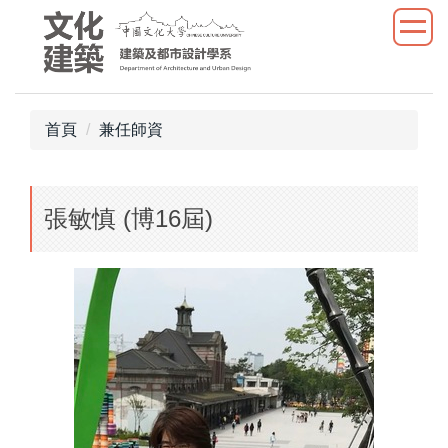
跳
到
主
要
內
首頁
兼任師資
容
區
張敏慎 (博16屆)