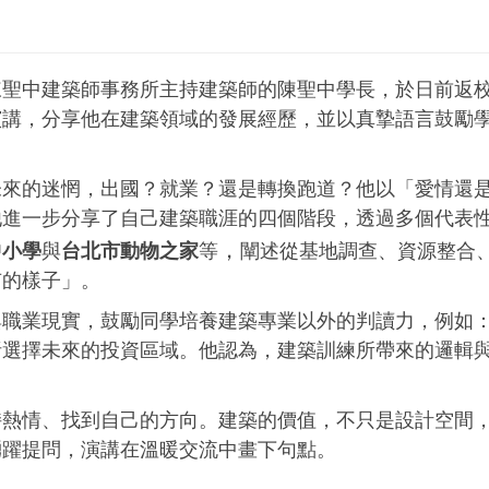
陳聖中建築師事務所主持建築師的陳聖中學長，於日前返
演講，分享他在建築領域的發展經歷，並以真摯語言鼓勵
未來的迷惘，出國？就業？還是轉換跑道？他以「愛情還
他進一步分享了自己建築職涯的四個階段，透過多個代表
，
中小學
與
台北市動物之家
等
闡述從基地調查、資源整合
有的樣子」。
與職業現實，鼓勵同學培養建築專業以外的判讀力，例如
析選擇未來的投資區域。他認為，建築訓練所帶來的邏輯
持熱情、找到自己的方向。建築的價值，不只是設計空間
踴躍提問，演講在溫暖交流中畫下句點。