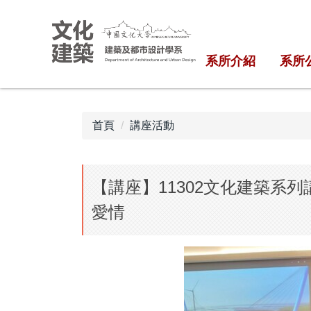
跳
到
主
系所介紹
系所
要
內
容
區
首頁
講座活動
【講座】11302文化建築系
愛情