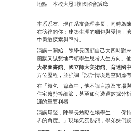
地點：本校大恩1樓國際會議廳
本系系友、現任系友會理事長，同時為
在徬徨的你：建築生涯的麵包與愛情」
中勇敢探索與堅持。
演講一開始，陳學長回顧自己大四時對
幽默又誠懇地帶領學生思考人生方向。
大學圖書館
、
國立師大美術館
、
育達國
方位歷程，並強調「設計情境是空間應
在「麵包」篇章中，他不諱言談及市場
住宅趨勢等細節，甚至如何透過數據分
涯的重要利器。
演講尾聲，陳學長勉勵在場學生：「保
界的角度。」現場氣氛熱烈，學弟妹們