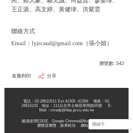
民、鄭人豪、駱又誠、何益賢、廖晏瑋、
王正源、高文婷、黃健瑋、洪紫雲
聯絡方式
Email：lyjrcaud@gmail.com（張小姐）
瀏覽數:
542
友善列印
分享
電話：02-28610511 Ext.41305 ,41306 傳真：02-
28615232 地址：111台北市士林區華岡路55號
E-
Mail：
crvadp@dep.pccu.edu.tw
建議使用EDGE、Google Chrome或Mozilla Firefox等
瀏覽器瀏覽，效果較佳
網站管理