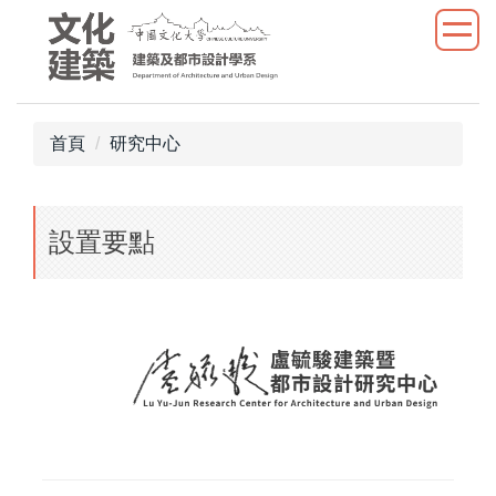
跳
到
主
要
內
首頁
研究中心
容
區
設置要點