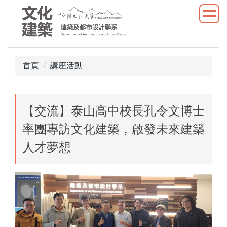
跳
到
主
要
內
首頁
講座活動
容
區
【交流】泰山高中校長孔令文博士
率團專訪文化建築，啟發未來建築
人才夢想