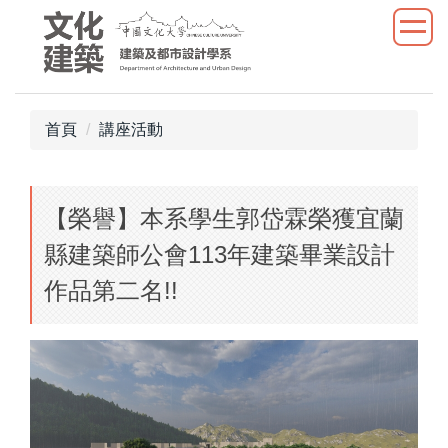
跳
到
主
要
內
首頁
講座活動
容
區
【榮譽】本系學生郭岱霖榮獲宜蘭
縣建築師公會113年建築畢業設計
作品第二名!!