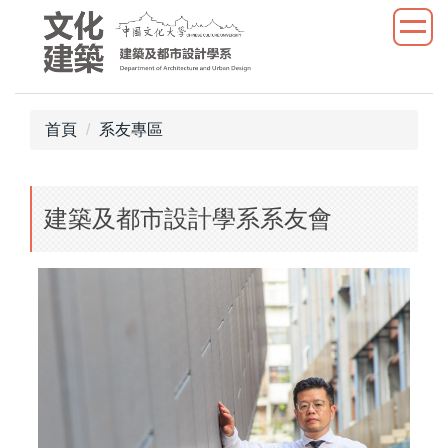
跳
到
主
要
內
首頁
系友專區
容
區
建築及都市設計學系系友會