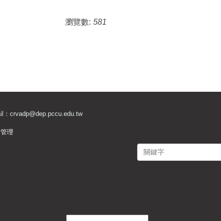
瀏覽數:
581
il：
crvadp@dep.pccu.edu.tw
站管理