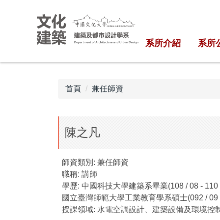
跳
到
主
系所介紹
系所
要
內
容
區
首頁
兼任師資
陳之凡
師資類別:
兼任師資
職稱:
講師
學歷:
中國科技大學建築系畢業(108 / 08 - 110 /
國立臺灣師範大學工業教育學系碩士(092 / 09 - 09
授課領域:
水電空調設計、建築設備及環境控