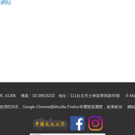
所網站
.41305 ,41306 傳真：02-28615232 地址：111台北市士林區華岡路55號
E-Ma
使用EDGE、Google Chrome或Mozilla Firefox等瀏覽器瀏覽，效果較佳
網