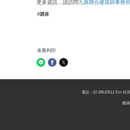
更多資訊，請訪問
九典聯合建築師事務
#講座
友善列印
電話：02-28610511 Ext
建議