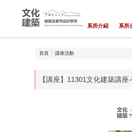
跳
到
主
系所介紹
系所
要
內
容
區
首頁
講座活動
【講座】11301文化建築講