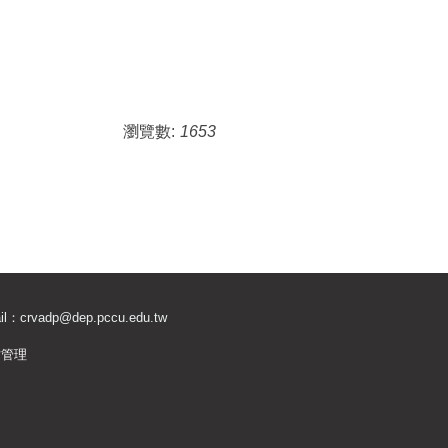
瀏覽數:
1653
il：
crvadp@dep.pccu.edu.tw
站管理