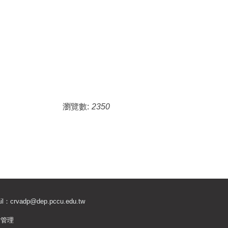
瀏覽數:
2350
il：
crvadp@dep.pccu.edu.tw
站管理