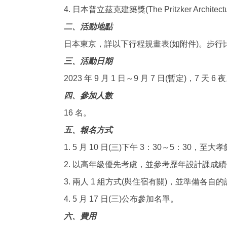
4. 日本普立茲克建築獎(The Pritzker Archit
二、活動地點
日本東京，詳以下行程規畫表(如附件)。步行
三、活動日期
2023 年 9 月 1 日～9 月 7 日(暫定)，7 天 6 
四、參加人數
16 名。
五、報名方式
1. 5 月 10 日(三)下午 3：30～5：30，至
2. 以高年級優先考慮，並參考歷年設計課成
3. 兩人 1 組方式(與住宿有關)，並準備各
4. 5 月 17 日(三)公布參加名單。
六、費用