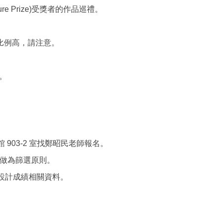
ecture Prize)受獎者的作品巡禮。
比例高，請注意。
夜。
大孝館 903-2 室找鄭昭民老師報名。
績做為篩選原則。
自的設計成績相關資料。