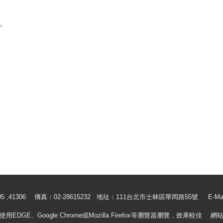
理。
.41305 ,41306 傳真：02-28615232 地址：111台北市士林區華岡路55號
E-Ma
使用EDGE、Google Chrome或Mozilla Firefox等瀏覽器瀏覽，效果較佳
網