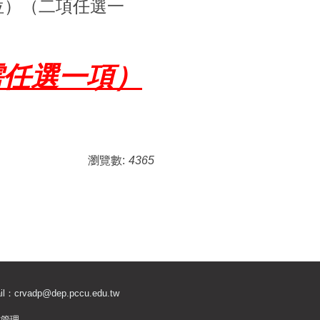
位）（二項任選一
需任選一項）
瀏覽數:
4365
il：
crvadp@dep.pccu.edu.tw
站管理