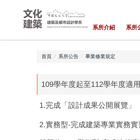
跳
到
主
系所介紹
系所
要
內
容
區
首頁
系所公告
畢業修業規定
109學年度起至112學年度
1.完成「設計成果公開展覽
2.實務型-完成建築專業實務實