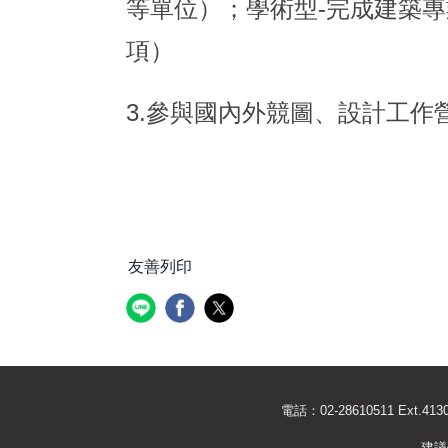
等單位）；學術型-完成建築
項）
3.參與國內外競圖、設計工作
友善列印
電話：02-28610511 Ext
建議