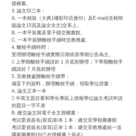
授權書。
3. 論文印三本：
A. 一本精裝（大典1樓影印店會印）及E-mail(含精簡
版論文15頁及論文全文)交系上。
B. 一本平裝書及電子檔交圖書館。
C. 一本平裝辦離校手續時交教務處。
4. 離校手續時間：
受理辦理離校手續實際日期依當學期公告為主。
 上學期離校手續請於 1 月底前辦理；下學期離校手
續請於 7 月底前辦理
5. 至教務處辦離校手續帶：
備妥下列資料，辦理離校手續，領取學位證書：
A. 論文正本一本
 中英文題目要和學生專區上填報學位論文考試申請
的題目一字不差
B. 繳交論文與電子全文授權書：
考試委員簽名(扉頁)影本 1 本：繳交至學校圖書館
考試委員簽名(扉頁)正本 1 本：繳交至教務處統一送
國家圖書館(自己在授權書上簽名)