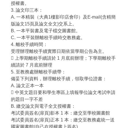
授權書。
3. 論文印三本：
A. 一本精裝（大典1樓影印店會印）及E-mail(含精簡
版論文15頁及論文全文)交系上。
B. 一本平裝書及電子檔交圖書館。
C. 一本平裝辦離校手續時交教務處。
4. 離校手續時間：
受理辦理離校手續實際日期依當學期公告為主。
 上學期離校手續請於 1 月底前辦理；下學期離校手
續請於 7 月底前辦理
5. 至教務處辦離校手續帶：
備妥下列資料，辦理離校手續，領取學位證書：
A. 論文正本一本
 中英文題目要和學生專區上填報學位論文考試申請
的題目一字不差
B. 繳交論文與電子全文授權書：
考試委員簽名(扉頁)影本 1 本：繳交至學校圖書館
考試委員簽名(扉頁)正本 1 本：繳交至教務處統一送
國家圖書館(自己在授權書上簽名)