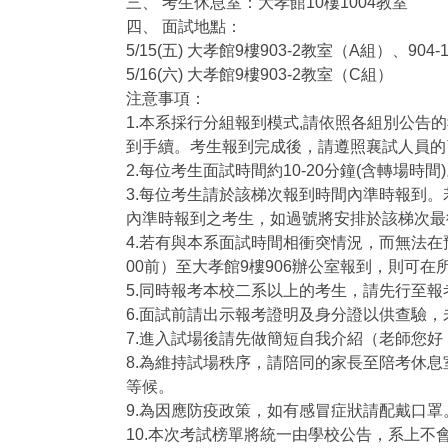
三、 考生休息室：大孝館10樓1004教室
四、 面試地點：
5/15(五) 大孝館9樓903-2教室（A組）、904
5/16(六) 大孝館9樓903-2教室（C組）
注意事項：
1.本系採行分組報到模式,請依照各組別公告
到手續。考生報到完成後，請遵照襄試人員的
2.每位考生面試時間約10-20分鐘(含轉場時間
3.每位考生請於該梯次報到時間內準時報到
內準時報到之考生，如過號將安排於該梯次最
4.若有與本系面試時間相衝突情況，而無法在預
00前）至大孝館9樓906辦公室報到，則可
5.同時報考本校二系以上的考生，請先行至
6.面試前請出示報考證明及身分證以供查驗，
7.進入試場後請先做簡短自我介紹（老師您好
8.為維持試場秩序，請陪同的家長至陪考休息室
等候。
9.為因應防疫政策，如有感冒症狀請配戴口罩
10.本次考試榜單將統一由學校公告，系上