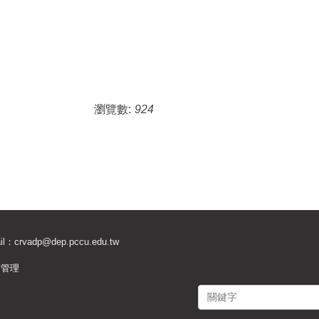
瀏覽數:
924
il：
crvadp@dep.pccu.edu.tw
站管理