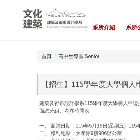
跳
到
主
系所介紹
系所
要
內
容
區
首頁
高中生專區 Senior
【招生】115學年度大學個人
建築及都市設計學系115學年度大學個人申請
面試分組、考序時間表
一、 面試日期：115年5月15日(星期五)- 11
二、 報到地點：大孝館9樓906辦公室