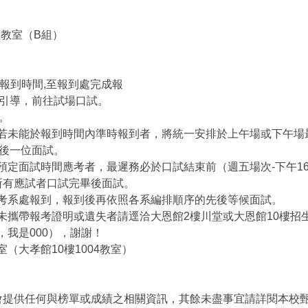
-1教室（B組）
的報到時間,至報到處完成報
引導，前往試場口試。
)。
。若未能於報到時間內準時報到者，將統一安排於上午場或下午場
後一位面試。
定面試時間應考者，最遲務必於口試結束前（週五場次-下午16：
在所有應試者口試完畢後面試。
報考系處報到，報到後再依照各系編排順序的先後等候面試。
未攜帶報考證明或遺失者請逕洽大恩館2樓川堂或大恩館10樓招
，我是000），謝謝！
（大孝館10樓1004教室）
。
不會提供任何與榜單或成績之相關資訊，其餘未盡事宜請詳閱本校