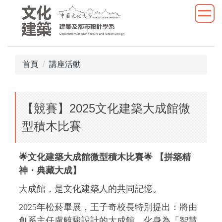
跳
到
主
要
內
首頁
講座活動
容
區
【競賽】2025文化建築大成館微
型積木比賽
🌟
文化建築大成館微型積木比賽
🌟
【拼築精
神・典藏大成】
大成館，是文化建築人的共同記憶。
2025
年松菸畢展，王子奇校長特別提出：將由
創系主任盧毓駿設計的大成館，化身為「智慧