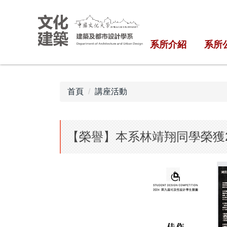
跳
到
主
系所介紹
系所
要
內
容
區
首頁
講座活動
【榮譽】本系林靖翔同學榮獲