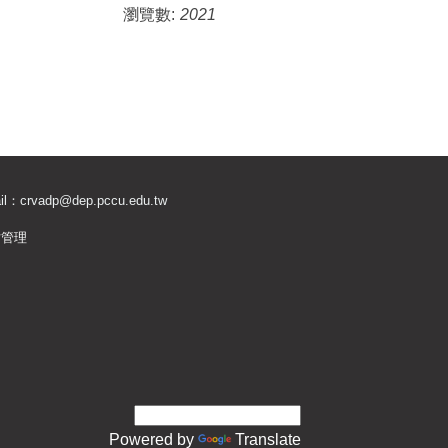
瀏覽數:
2021
il：
crvadp@dep.pccu.edu.tw
站管理
Powered by
Translate