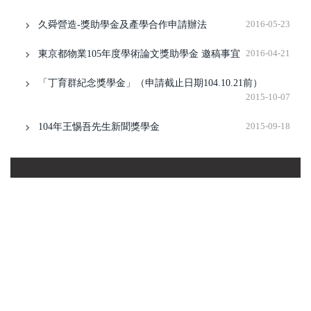
久舜營造-獎助學金及產學合作申請辦法
2016-05-23
東京都物業105年度學術論文獎助學金 邀稿事宜
2016-04-21
「丁育群紀念獎學金」（申請截止日期104.10.21前）
2015-10-07
104年王惕吾先生新聞獎學金
2015-09-18
電話：02-28610511 Ext.41305 ,41306 傳真：02-
28615232 地址：111台北市士林區華岡路55號
E-
Mail：
crvadp@dep.pccu.edu.tw
建議使用EDGE、Google Chrome或Mozilla Firefox等
瀏覽器瀏覽，效果較佳
網站管理