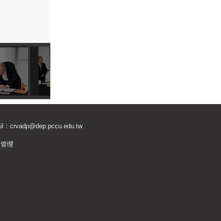
il：
crvadp@dep.pccu.edu.tw
站管理