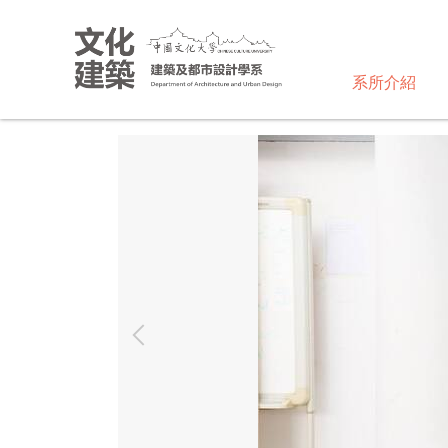
跳
到
主
系所介紹
要
內
容
區