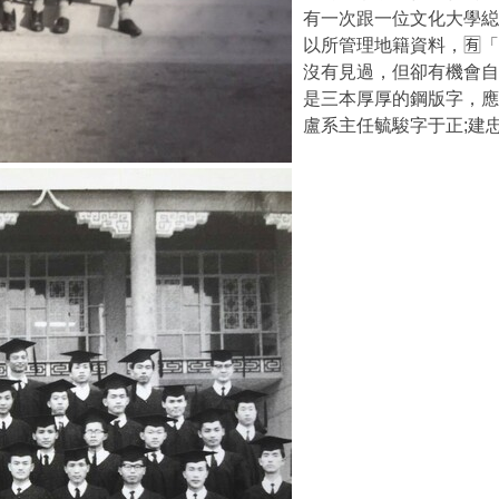
有一次跟一位文化大學縂
以所管理地籍資料，🈶
沒有見過，但卻有機會自
是三本厚厚的鋼版字，應
盧系主任毓駿字于正;建