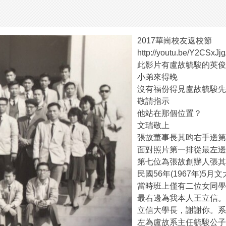
2017華崗校友返校節
http://youtu.be/Y2CSxJj
此影片有盧故毓駿的英俊
小弟來得晚
沒有福份得見盧故毓駿先
敬請指示
他站在那個位置？
文瑞敬上
張故董事長其昀右手邊第
面對照片第一排從最左邊
第七位為張故創辦人張其
民國56年(1967年)
當時班上僅有二位女同學
最右邊為我本人王立信。
立信大學長，謝謝你。系
左為盧故系主任毓駿公子