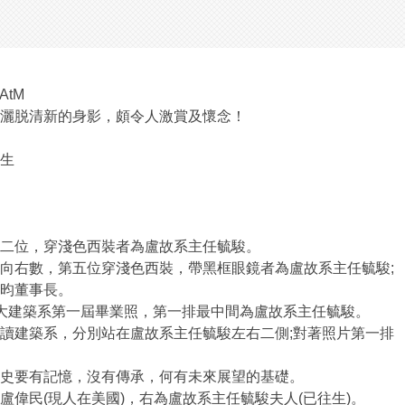
gAtM
灑脱清新的身影，頗令人激賞及懷念！
生
二位，穿淺色西裝者為盧故系主任毓駿。
向右數，第五位穿淺色西裝，帶黑框眼鏡者為盧故系主任毓駿;
昀董事長。
5月文大建築系第一屆畢業照，第一排最中間為盧故系主任毓駿。
讀建築系，分別站在盧故系主任毓駿左右二側;對著照片第一排
史要有記憶，沒有傳承，何有未來展望的基礎。
盧偉民(現人在美國)，右為盧故系主任毓駿夫人(已往生)。