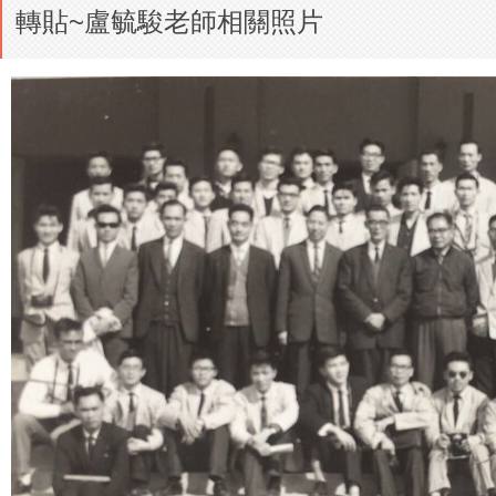
轉貼~盧毓駿老師相關照片