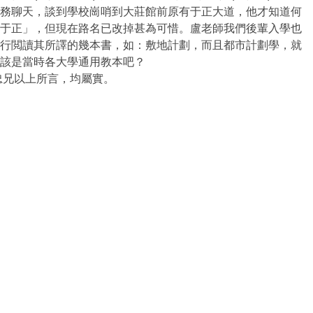
務聊天，談到學校崗哨到大莊館前原有于正大道，他才知道何
️「于正」，但現在路名已改掉甚為可惜。盧老師我們後輩入學也
行閲讀其所譯的幾本書，如：敷地計劃，而且都市計劃學，就
該是當時各大學通用教本吧？
忠兄以上所言，均屬實。