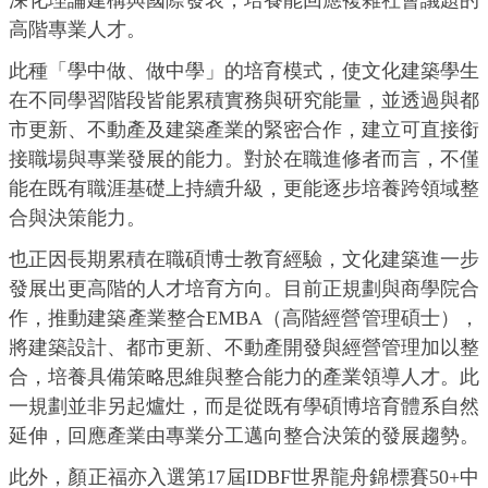
深化理論建構與國際發表，培養能回應複雜社會議題的
高階專業人才。
此種「學中做、做中學」的培育模式，使文化建築學生
在不同學習階段皆能累積實務與研究能量，並透過與都
市更新、不動產及建築產業的緊密合作，建立可直接銜
接職場與專業發展的能力。對於在職進修者而言，不僅
能在既有職涯基礎上持續升級，更能逐步培養跨領域整
合與決策能力。
也正因長期累積在職碩博士教育經驗，文化建築進一步
發展出更高階的人才培育方向。目前正規劃與商學院合
作，推動建築產業整合EMBA（高階經營管理碩士），
將建築設計、都市更新、不動產開發與經營管理加以整
合，培養具備策略思維與整合能力的產業領導人才。此
一規劃並非另起爐灶，而是從既有學碩博培育體系自然
延伸，回應產業由專業分工邁向整合決策的發展趨勢。
此外，顏正福亦入選第17屆IDBF世界龍舟錦標賽50+中