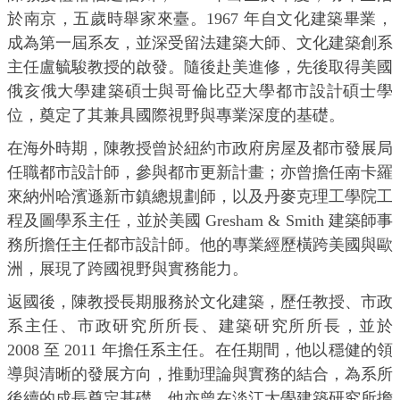
於南京，五歲時舉家來臺。1967 年自文化建築畢業，
成為第一屆系友，並深受留法建築大師、文化建築創系
主任盧毓駿教授的啟發。隨後赴美進修，先後取得美國
俄亥俄大學建築碩士與哥倫比亞大學都市設計碩士學
位，奠定了其兼具國際視野與專業深度的基礎。
在海外時期，陳教授曾於紐約市政府房屋及都市發展局
任職都市設計師，參與都市更新計畫；亦曾擔任南卡羅
來納州哈濱遜新市鎮總規劃師，以及丹麥克理工學院工
程及圖學系主任，並於美國 Gresham & Smith 建築師事
務所擔任主任都市設計師。他的專業經歷橫跨美國與歐
洲，展現了跨國視野與實務能力。
返國後，陳教授長期服務於文化建築，歷任教授、市政
系主任、市政研究所所長、建築研究所所長，並於
2008 至 2011 年擔任系主任。在任期間，他以穩健的領
導與清晰的發展方向，推動理論與實務的結合，為系所
後續的成長奠定基礎。他亦曾在淡江大學建築研究所擔