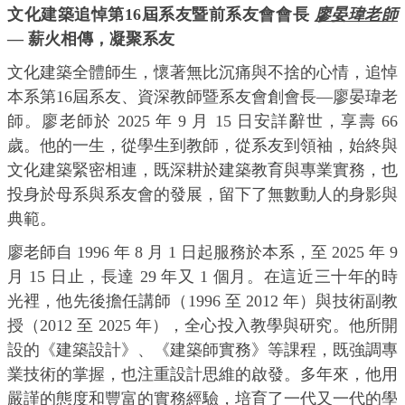
文化建築追悼第16屆系友暨前系友會會長
廖晏瑋老師
— 薪火相傳，凝聚系友
文化建築全體師生，懷著無比沉痛與不捨的心情，追悼
本系第16屆系友、資深教師暨系友會創會長—廖晏瑋老
師。廖老師於 2025 年 9 月 15 日安詳辭世，享壽 66
歲。他的一生，從學生到教師，從系友到領袖，始終與
文化建築緊密相連，既深耕於建築教育與專業實務，也
投身於母系與系友會的發展，留下了無數動人的身影與
典範。
廖老師自 1996 年 8 月 1 日起服務於本系，至 2025 年 9
月 15 日止，長達 29 年又 1 個月。在這近三十年的時
光裡，他先後擔任講師（1996 至 2012 年）與技術副教
授（2012 至 2025 年），全心投入教學與研究。他所開
設的《建築設計》、《建築師實務》等課程，既強調專
業技術的掌握，也注重設計思維的啟發。多年來，他用
嚴謹的態度和豐富的實務經驗，培育了一代又一代的學