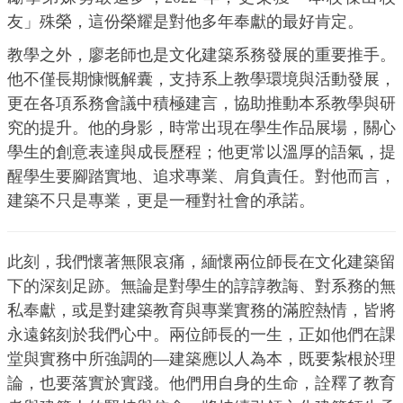
友」殊榮，這份榮耀是對他多年奉獻的最好肯定。
教學之外，廖老師也是文化建築系務發展的重要推手。
他不僅長期慷慨解囊，支持系上教學環境與活動發展，
更在各項系務會議中積極建言，協助推動本系教學與研
究的提升。他的身影，時常出現在學生作品展場，關心
學生的創意表達與成長歷程；他更常以溫厚的語氣，提
醒學生要腳踏實地、追求專業、肩負責任。對他而言，
建築不只是專業，更是一種對社會的承諾。
此刻，我們懷著無限哀痛，緬懷兩位師長在文化建築留
下的深刻足跡。無論是對學生的諄諄教誨、對系務的無
私奉獻，或是對建築教育與專業實務的滿腔熱情，皆將
永遠銘刻於我們心中。兩位師長的一生，正如他們在課
堂與實務中所強調的—建築應以人為本，既要紮根於理
論，也要落實於實踐。他們用自身的生命，詮釋了教育