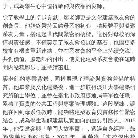
子，成為學生心中值得敬仰與依靠的良師。
除了教學上的卓越貢獻，廖老師更是文化建築系友會的
創會長。他始終秉持回饋母系的初心，積極號召與凝聚
系友力量，搭建起世代間緊密的橋樑。這份對母校的深
情與責任感，不僅奠定了系友會發展的基石，也讓更多
校友有機會重新連結，並在系友會的平台上持續交流、
共創價值。廖老師的付出，使文化建築系友會能在短時
間內站穩腳步，並持續茁壯。
廖老師的專業背景，同樣展現了理論與實務兼備的特
質。他畢業於文化建築後，進一步取得淡江大學建築研
究所碩士學位，並曾在臺北市政府捷運局等單位任職，
累積了寶貴的公共工程與專案管理經驗。這段歷練，讓
他在回到母系任教時，能夠將建築教育與實務操作緊密
結合，成為學生理解建築現實面向的重要引路人。2015
年，他受邀參與「華岡人故事展」，透過自身經歷，鼓
勵學弟妹勇敢追夢；2022 年，更榮獲「本校傑出校