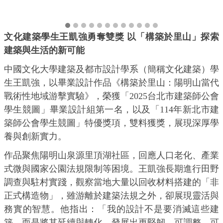
文化建築學生王凱強勇奪雙獎 以「構築於里山」探索
建築與生活的新可能
中國文化大學建築及都市設計學系（簡稱文化建築）學
生王凱強，以畢業設計作品《構築於里山：陽明山當代
戰術性地域游擊實驗》，榮獲「2025台北市建築師公會
學生競圖」畢業設計組第一名，以及「114年新北市建
築師公會學生競圖」特優獎項，雙料獲獎，展現深厚學
養與創新實力。
作品聚焦陽明山泉源里頂湖社區，回應人口老化、產業
式微與國家公園法規限制等困境。王凱強長期進行田野
調查與駐村實踐，觀察當地大量以回收材料搭建的「非
正式構造物」，雖游離於建築法規之外，卻展現靈活與
務實的智慧。他指出：「我的設計不是要消滅這些建
築，而是將其延續與轉化，發展出更堅韌、可調整、可