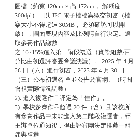
圖檔（約寬 120cm × 高 172cm， 解晰度
300dpi），以 JPG 電子檔檔案繳交初審（檔
案大小不得超過 30MB， 必須確認可以開
啟），圖面表現內容及比例請自行決定。選
取參賽作品總數
之 10~15%進入第二階段複選（實際組數/百
分比由初選評審團會議決議）。 2025 年 4 月
26 日（六）進行初審，2025 年 4 月 30 日
（三）公布初選名 單並公告於官網。（時間
會視實際情況調整）
2). 進入複選作品評定為「佳作」。
3). 學校參賽作品超過 20 件（含）且該校所
有參賽作品中未能進入第二階段複選者，經
主辦單位通知後，得由評審團決定推薦一組
參與複選。