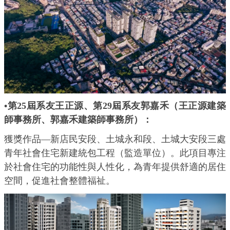
•第25屆系友王正源、第29屆系友郭嘉禾（王正源建築
師事務所、郭嘉禾建築師事務所）：
獲獎作品—新店民安段、土城永和段、土城大安段三處
青年社會住宅新建統包工程
（
監造單位
）
。此項目專注
於社會住宅的功能性與人性化，為青年提供舒適的居住
空間，促進社會整體福祉。